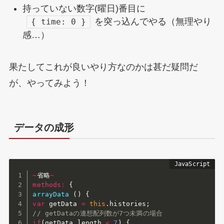
持っていない数字(曜日)番目に
を突っ込んでやる（無理やり
{ time: 0 }
感…）
果たしてこれが良いやり方なのかは甚だ疑問だ
が、やってみよう！
データの成形
~
省略
~
methods
:
{
arrayData
(
)
{
var
 getData 
=
this
.
histories
;
// getDataの連想配列数が7つ未満の場合
if
(
getData
.
length 
<
7
)
{