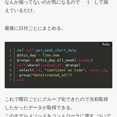
なんか揃ってないのが気になるので
して揃
-1
えているだけ。
最後に日付ごとにまとめる。
def
self
.
get_week_chart_data
@this_day
=
Time
.
@range
=
@this_day
.
all_week
(
:sunday
)
self
.
where
(
created_at
:
@range
)
.
select
(
:id
,
"sum(time) as time"
,
:user_id
,
:cr
.
group
(
"date(created_at)"
)
end
これで曜日ごとにグループ化できたので当初取得
したかったデータが取得できる。
このモデルメソッドをコントローラに渡す. ついで