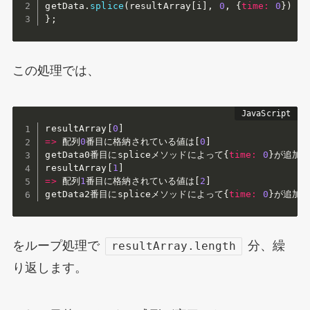
getData
.
splice
(
resultArray
[
i
]
,
0
,
{
time
:
0
}
)
}
;
この処理では、
resultArray
[
0
]
=>
 配列
0
番目に格納されている値は
[
0
]
getData0番目にspliceメソッドによって
{
time
:
0
}
が追加

resultArray
[
1
]
=>
 配列
1
番目に格納されている値は
[
2
]
getData2番目にspliceメソッドによって
{
time
:
0
}
が追加
をループ処理で
分、繰
resultArray.length
り返します。