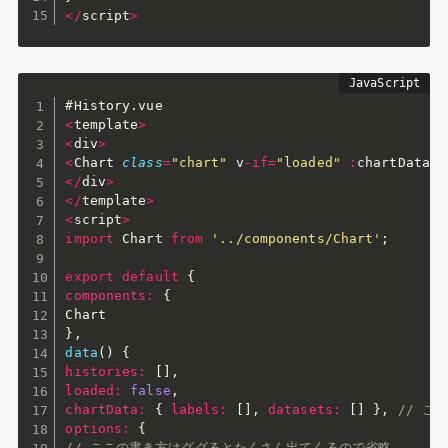
<
/
script
>
#History
.
<
template
>
<
div
>
<
Chart 
class
=
"chart"
 v
-
if
=
"loaded"
:
chartData
=
"
<
/
div
>
<
/
template
>
<
script
>
import
 Chart 
from
'../components/Chart'
;
export
default
{
components
:
{
}
,
data
(
)
{
histories
:
[
]
,
loaded
:
false
,
chartData
:
{
labels
:
[
]
,
datasets
:
[
]
}
,
// こ
options
:
{
// ここの書き方はググるとたくさん出てくるので省略