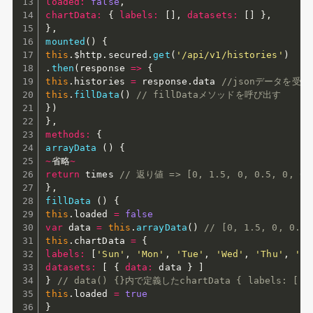
loaded
:
false
,
chartData
:
{
labels
:
[
]
,
datasets
:
[
]
}
,
}
,
mounted
(
)
{
this
.
$http
.
secured
.
get
(
'/api/v1/histories'
)
.
then
(
response
=>
{
this
.
histories 
=
 response
.
data 
//jsonデータを受
this
.
fillData
(
)
// fillDataメソッドを呼び出す
}
)
}
,
methods
:
{
arrayData
(
)
{
~
省略
~
return
 times 
// 返り値 => [0, 1.5, 0, 0.5, 0, 0,
}
,
fillData
(
)
{
this
.
loaded 
=
false
var
 data 
=
this
.
arrayData
(
)
// [0, 1.5, 0, 0.
this
.
chartData 
=
{
labels
:
[
'Sun'
,
'Mon'
,
'Tue'
,
'Wed'
,
'Thu'
,
'Fr
datasets
:
[
{
data
:
 data 
}
]
}
// data() {}内で定義したchartData { labels: 
this
.
loaded 
=
true
}