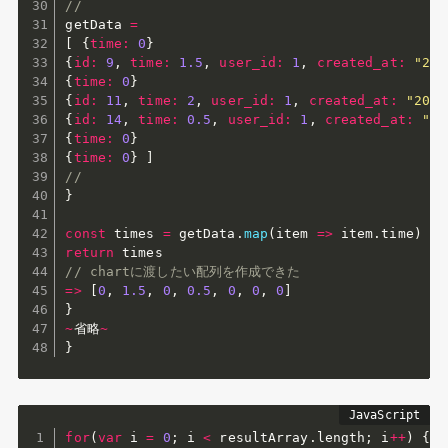
//
getData 
=
[
{
time
:
0
}
{
id
:
9
,
time
:
1.5
,
user_id
:
1
,
created_at
:
"202
{
time
:
0
}
{
id
:
11
,
time
:
2
,
user_id
:
1
,
created_at
:
"2021
{
id
:
14
,
time
:
0.5
,
user_id
:
1
,
created_at
:
"20
{
time
:
0
}
{
time
:
0
}
]
//
}
const
 times 
=
 getData
.
map
(
item
=>
 item
.
time
)
return
// chartに渡したい配列を作成できた
=>
[
0
,
1.5
,
0
,
0.5
,
0
,
0
,
0
]
}
~
省略
~
}
for
(
var
 i 
=
0
;
 i 
<
 resultArray
.
length
;
 i
++
)
{