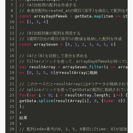
// (A)比較用の配列を作成する
// 各連想配列created_atの曜日(添字)を抽出して配列を作
const
 arrayDayOfWeek 
=
 getData
.
map
(
item
=>
 item
=>
[
1
,
3
,
4
]
// (B)比較対象の配列を用意する
// 1週間7日分の曜日(添字)の数値を格納した配列を作成
const
 arraySeven 
=
[
0
,
1
,
2
,
3
,
4
,
5
,
6
]
// (A)と(B)を比較して差分を求める
// filterメソッドを使って、arrayDay0fWeekが持って
var
 resultArray 
=
 arraySeven
.
filter
(
i
=>
 arrayD
=>
[
0
,
2
,
5
,
6
]
がresultArrayに格納

// このケースだとresultArrayには4つデータが格納され
// spliceメソッドを使ってgetDataの配列に格納されている[0
for
(
var
 i 
=
0
;
 i 
<
 resultArray
.
length
;
 i
++
)
{
getData
.
splice
(
resultArray
[
i
]
,
0
,
{
time
:
0
}
)
}
;
↓

結果

// 配列index番号の0, 2, 5, 6番目に{time: 0}