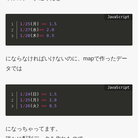
1
/
25
(
月
)
=>
1.5
1
/
27
(
水
)
=>
2.0
1
/
28
(
木
)
=>
0.5
にならなければいけないのに、mapで作ったデー
タでは
1
/
24
(
日
)
=>
1.5
1
/
25
(
月
)
=>
2.0
1
/
26
(
火
)
=>
0.5
になっちゃってます。