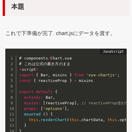
本題
これで下準備が完了. chart.jsにデータを渡す。
# components
/
Chart
.
vue

<
script
>
import
{
 Bar
,
 mixins 
}
from
'vue-chartjs'
;
const
{
 reactiveProp 
}
=
 mixins

export
default
{
extends
:
 Bar
,
mixins
:
[
reactiveProp
]
,
// reactiveProp
props
:
[
'options'
]
,
mounted
(
)
{
this
.
renderChart
(
this
.
chartData
,
this
.
optio
}
}