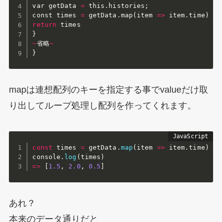
var getData 
=
 this
.
histories
;
const times 
=
 getData
.
map
(
item 
=>
 item
.
time
)
return
}
~
省略
~
}
mapは連想配列のキーを指定する事でvalueだけ取
り出してループ処理し配列を作ってくれます。
const
 times 
=
 getData
.
map
(
item
=>
 item
.
time
)
console
.
log
(
times
)
=>
[
1.5
,
2.0
,
0.5
]
あれ？
本来のデータ通りだと