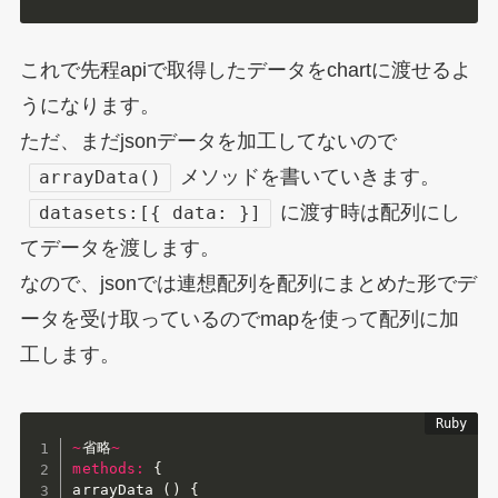
これで先程apiで取得したデータをchartに渡せるよ
うになります。
ただ、まだjsonデータを加工してないので
メソッドを書いていきます。
arrayData()
に渡す時は配列にし
datasets:[{ data: }]
てデータを渡します。
なので、jsonでは連想配列を配列にまとめた形でデ
ータを受け取っているのでmapを使って配列に加
工します。
~
省略
~
methods
:
{
arrayData 
(
)
{