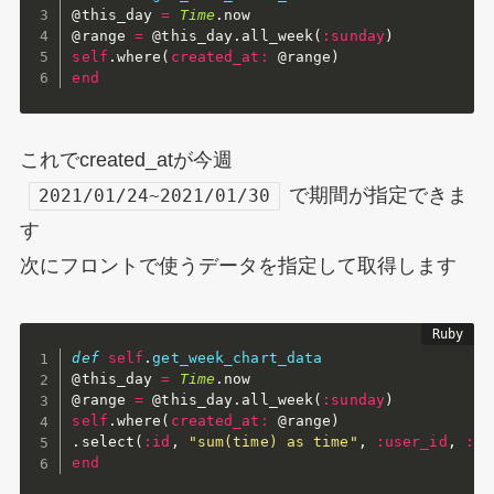
@this_day
=
Time
.
@range
=
@this_day
.
all_week
(
:sunday
)
self
.
where
(
created_at
:
@range
)
end
これでcreated_atが今週
で期間が指定できま
2021/01/24~2021/01/30
す
次にフロントで使うデータを指定して取得します
def
self
.
get_week_chart_data
@this_day
=
Time
.
@range
=
@this_day
.
all_week
(
:sunday
)
self
.
where
(
created_at
:
@range
)
.
select
(
:id
,
"sum(time) as time"
,
:user_id
,
:cr
end