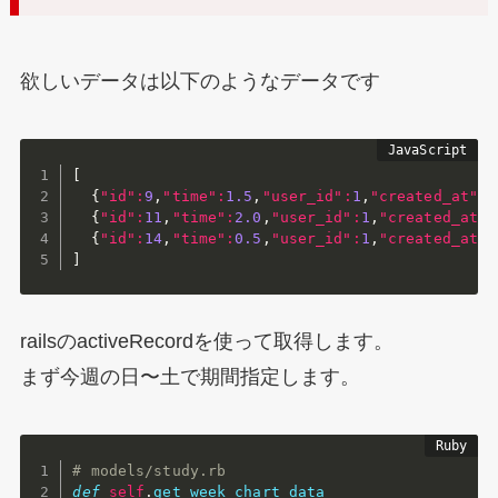
欲しいデータは以下のようなデータです
[
{
"id"
:
9
,
"time"
:
1.5
,
"user_id"
:
1
,
"created_at"
:
"
{
"id"
:
11
,
"time"
:
2.0
,
"user_id"
:
1
,
"created_at"
:
{
"id"
:
14
,
"time"
:
0.5
,
"user_id"
:
1
,
"created_at"
:
]
railsのactiveRecordを使って取得します。
まず今週の日〜土で期間指定します。
# models/study.rb
def
self
.
get_week_chart_data