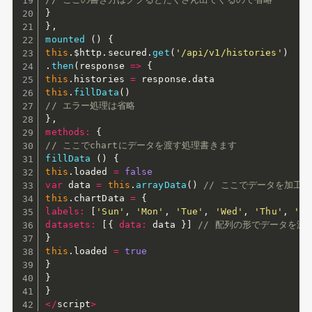
}
}
,
mounted
(
)
{
this
.
$http
.
secured
.
get
(
'/api/v1/histories'
)
.
then
(
response
=>
{
this
.
histories 
=
 response
.
this
.
fillData
(
)
// エラー処理は省略
}
,
methods
:
{
// ここでchartにデータを渡す処理書きます
fillData
(
)
{
this
.
loaded 
=
false
var
 data 
=
this
.
arrayData
(
)
// ここでデータを加工
this
.
chartData 
=
{
labels
:
[
'Sun'
,
'Mon'
,
'Tue'
,
'Wed'
,
'Thu'
,
'Fr
datasets
:
[
{
data
:
 data 
}
]
// 配列の形でデータを渡
}
this
.
loaded 
=
true
}
}
}
<
/
script
>