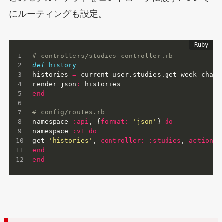
にルーティングも設定。
# controllers/studies_controller.rb
def
history
histories 
=
 current_user
.
studies
.
get_week_chart
render json
:
end
# config/routes.rb
namespace 
:api
,
{
format
:
'json'
}
do
namespace 
:v1
do
get 
'histories'
,
controller
:
:studies
,
action
:
end
end