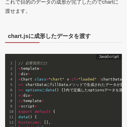
これで目的のデータの成形が完了したのでchartに
渡せます。
chart.jsに成形したデータを渡す
// 必要箇所だけ
<
template
>
<
div
>
<
Chart 
class
=
"chart"
 v
-
if
=
"loaded"
:
chartData
=
"
=>
chartDataにfillDataメソッドで生成されたデータが渡
=>
optionsにdata
(
)
{
}
<
/
div
>
<
/
template
>
<
script
>
export
default
{
data
(
)
{
histories
:
[
]
,