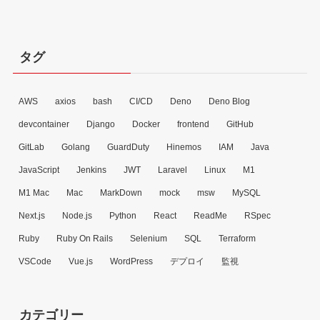
タグ
AWS
axios
bash
CI/CD
Deno
Deno Blog
devcontainer
Django
Docker
frontend
GitHub
GitLab
Golang
GuardDuty
Hinemos
IAM
Java
JavaScript
Jenkins
JWT
Laravel
Linux
M1
M1 Mac
Mac
MarkDown
mock
msw
MySQL
Next.js
Node.js
Python
React
ReadMe
RSpec
Ruby
Ruby On Rails
Selenium
SQL
Terraform
VSCode
Vue.js
WordPress
デプロイ
監視
カテゴリー