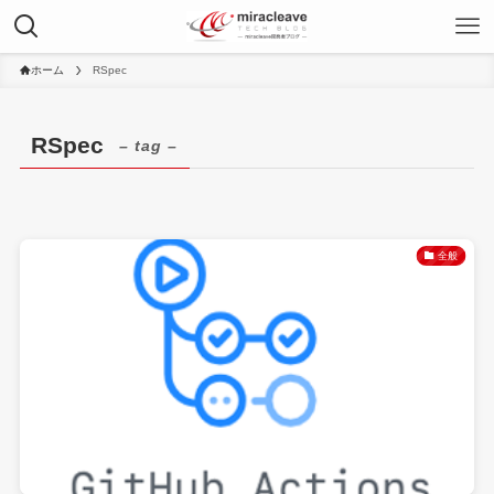
ホーム
RSpec
RSpec
– tag –
全般