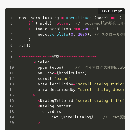
cost scrollDialog 
=
useCallback
(
(
node
)
=>
{
/
if
(
!
node
)
return
;
// nodeがnullの場合はリ
if
(
node
.
scrollTop 
!==
2000
)
{
        node
.
scrollTo
(
0
,
2000
)
;
// スクロール処理
}
}
,
[
]
)
;
~
~
~
~
~
~
~
~
~
~
~
~
~
~
省略
~
~
~
~
~
~
~
~
~
~
~
~
~
~
~
~
<
Dialog

        open
=
{
open
}
//  ダイアログの開閉state
        onClose
=
{
handleClose
}
        scroll
=
"paper"
        aria
-
labelledby
=
"scroll-dialog-title"
        aria
-
describedby
=
"scroll-dialog-descrip
>
<
DialogTitle id
=
"scroll-dialog-title"
>
S
<
DialogContent

          dividers

　　　　　　    ref
=
{
scrollDialog
}
//  ref属
>