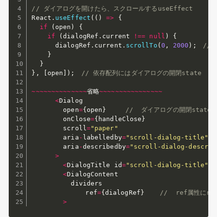
// ダイアログを開けたら、スクロールするuseEffect
React
.
useEffect
(
(
)
=>
{
if
(
open
)
{
if
(
dialogRef
.
current 
!==
null
)
{
      dialogRef
.
current
.
scrollTo
(
0
,
2000
)
;
//
}
}
}
,
[
open
]
)
;
// 依存配列にはダイアログの開閉state
~
~
~
~
~
~
~
~
~
~
~
~
~
~
省略
~
~
~
~
~
~
~
~
~
~
~
~
~
~
~
~
<
Dialog

        open
=
{
open
}
//  ダイアログの開閉state
        onClose
=
{
handleClose
}
        scroll
=
"paper"
        aria
-
labelledby
=
"scroll-dialog-title"
        aria
-
describedby
=
"scroll-dialog-descrip
>
<
DialogTitle id
=
"scroll-dialog-title"
>
S
<
DialogContent

          dividers

　　　　　　    ref
=
{
dialogRef
}
//  ref属性に
>