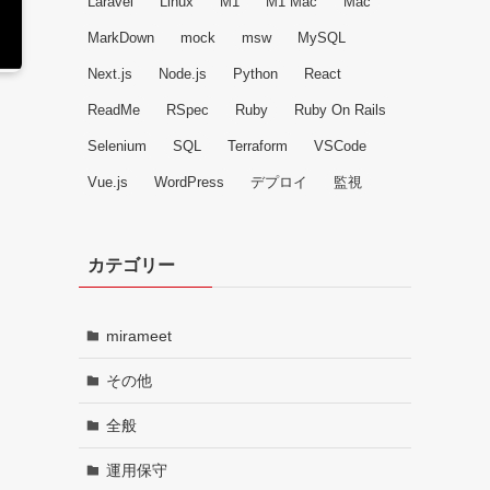
Laravel
Linux
M1
M1 Mac
Mac
MarkDown
mock
msw
MySQL
Next.js
Node.js
Python
React
ReadMe
RSpec
Ruby
Ruby On Rails
Selenium
SQL
Terraform
VSCode
Vue.js
WordPress
デプロイ
監視
カテゴリー
mirameet
その他
全般
運用保守