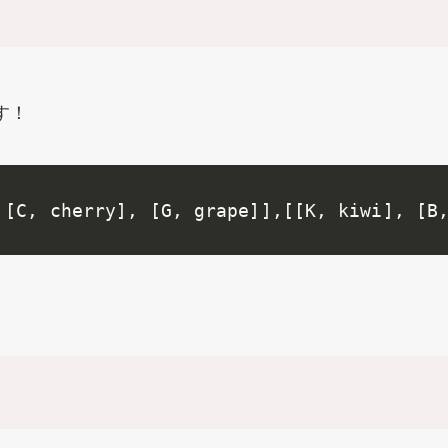
す！
 [C, cherry], [G, grape]],[[K, kiwi], [B