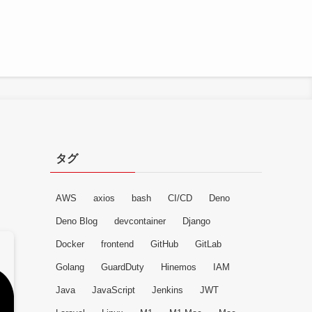
タグ
AWS
axios
bash
CI/CD
Deno
Deno Blog
devcontainer
Django
Docker
frontend
GitHub
GitLab
Golang
GuardDuty
Hinemos
IAM
Java
JavaScript
Jenkins
JWT