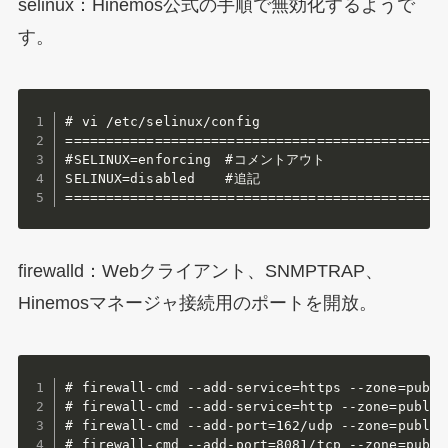
selinux：Hinemos公式の手順で無効化するようで
す。
# vi /etc/selinux/config

================================================
#SELINUX=enforcing	#コメントアウト

SELINUX=disabled	#追記

===============================================
firewalld：Webクライアント、SNMPTRAP、
Hinemosマネージャ接続用のポートを開放。
# firewall-cmd --add-service=https --zone=public
# firewall-cmd --add-service=http --zone=public 
# firewall-cmd --add-port=162/udp --zone=public 
# firewall-cmd --add-port=8081/tcp --zone=public