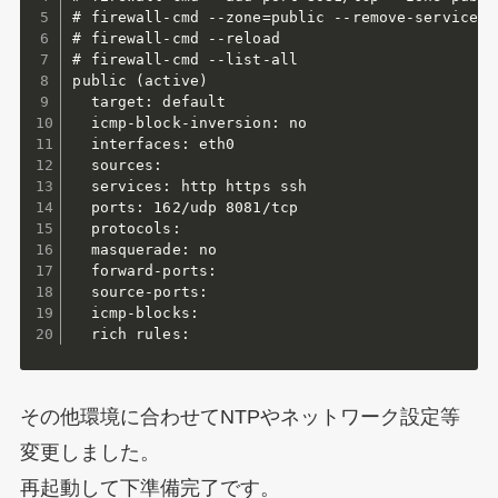
# firewall-cmd --zone=public --remove-service=d
# firewall-cmd --reload

# firewall-cmd --list-all

public (active)

  target: default

  icmp-block-inversion: no

  interfaces: eth0

  sources:

  services: http https ssh

  ports: 162/udp 8081/tcp

  protocols:

  masquerade: no

  forward-ports:

  source-ports:

  icmp-blocks:

  rich rules:
その他環境に合わせてNTPやネットワーク設定等
変更しました。
再起動して下準備完了です。