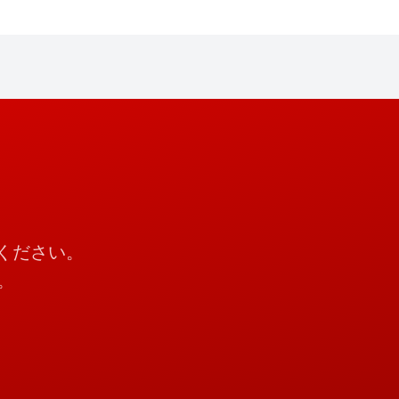
談ください。
。