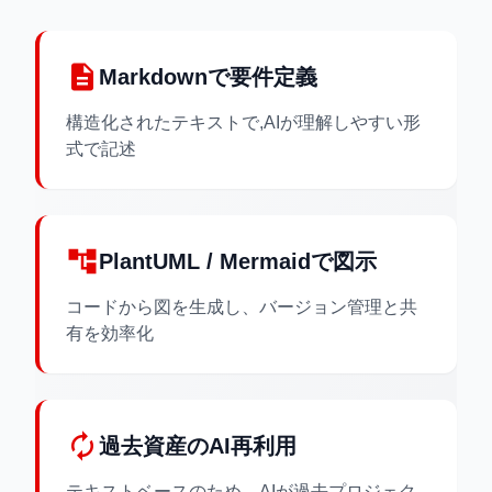
description
Markdownで要件定義
構造化されたテキストで,AIが理解しやすい形
式で記述
account_tree
PlantUML / Mermaidで図示
コードから図を生成し、バージョン管理と共
有を効率化
autorenew
過去資産のAI再利用
テキストベースのため、AIが過去プロジェク