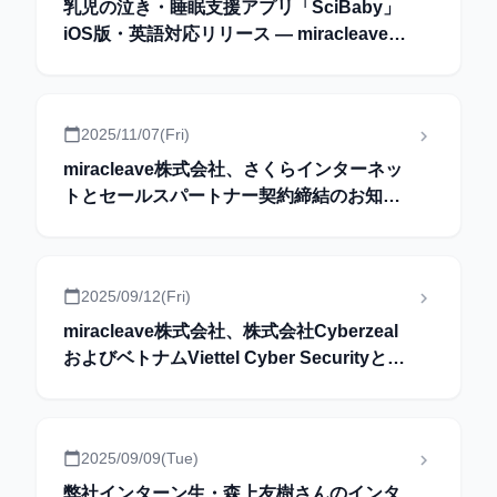
乳児の泣き・睡眠支援アプリ「SciBaby」
iOS版・英語対応リリース ― miracleaveが
開発協力
calendar_today
2025/11/07(Fri)
keyboard_arrow_right
miracleave株式会社、さくらインターネッ
トとセールスパートナー契約締結のお知ら
せ
calendar_today
2025/09/12(Fri)
keyboard_arrow_right
miracleave株式会社、株式会社Cyberzeal
およびベトナムViettel Cyber Securityと情
報システム部門支援強化に向けたアライア
ンスを締結
calendar_today
2025/09/09(Tue)
keyboard_arrow_right
弊社インターン生・森上友樹さんのインタ