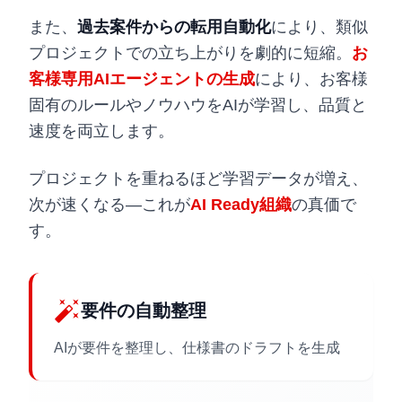
また、
過去案件からの転用自動化
により、類似
プロジェクトでの立ち上がりを劇的に短縮。
お
客様専用AIエージェントの生成
により、お客様
固有のルールやノウハウをAIが学習し、品質と
速度を両立します。
プロジェクトを重ねるほど学習データが増え、
次が速くなる—これが
AI Ready組織
の真価で
す。
auto_fix_high
要件の自動整理
AIが要件を整理し、仕様書のドラフトを生成