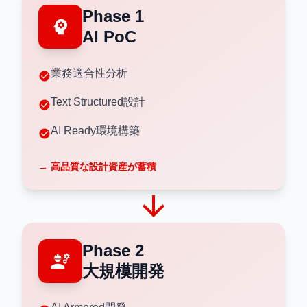
Phase 1
psychology
AI PoC
業務適合性分析
check_circle
Text Structured設計
check_circle
AI Ready環境構築
check_circle
→ 高品質な設計資産が蓄積
arrow_forward
Phase 2
engineering
大規模開発