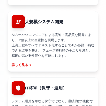
engineering
大規模システム開発
AI Armoredエンジニアによる高速・高品質な開発によ
り、 2倍以上の生産性を実現します。
上流工程をすべてテキスト化することでAIが参照・補助
できる環境を整え、 フェーズ移行時の手戻り削減と、
精度の高い要件消化を可能にします。
詳しく見る
arrow_forward
shield
IT将軍
（保守・運用）
システム運用を単なる保守ではなく、継続的に“強化”す