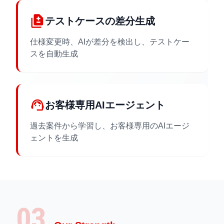
difference
テストケースの差分生成
仕様変更時、AIが差分を検出し、テストケー
スを自動生成
support_agent
お客様専用AIエージェント
過去案件から学習し、お客様専用のAIエージ
ェントを生成
03