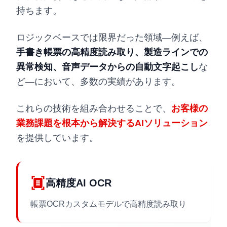
持ちます。
ロジックベースでは限界だった領域—例えば、
手書き帳票の高精度読み取り、製造ラインでの
異常検知、音声データからの自動文字起こし
な
ど—において、多数の実績があります。
これらの技術を組み合わせることで、
お客様の
業務課題を根本から解決するAIソリューション
を提供しています。
document_scanner
高精度AI OCR
帳票OCRカスタムモデルで高精度読み取り