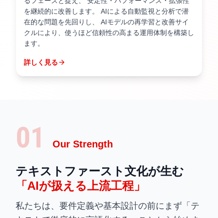
るフェーズと捉え、 安定性・パフォーマンス・拡張性
を継続的に改善します。 AIによる自動監視と分析で潜
在的な問題を先回りし、 AIモデルの再学習と改善サイ
クルにより、使うほど信頼性の高まる運用体制を構築し
ます。
詳しく見る
arrow_forward
01
Our Strength
テキストファースト文化が生む
「AIが扱える上流工程」
私たちは、要件定義や基本設計の前にまず「テ