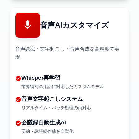
mic
音声AI
カスタマイズ
音声認識・文字起こし・音声合成を高精度で実
現
Whisper再学習
check_circle
業界特有の用語に対応したカスタムモデル
音声文字起こしシステム
check_circle
リアルタイム・バッチ処理の両対応
会議録自動生成AI
check_circle
要約・議事録作成を自動化