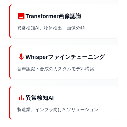
image
Transformer画像認識
異常検知AI、物体検出、画像分類
mic
Whisperファインチューニング
音声認識・合成のカスタムモデル構築
bar_chart
異常検知AI
製造業、インフラ向けAIソリューション