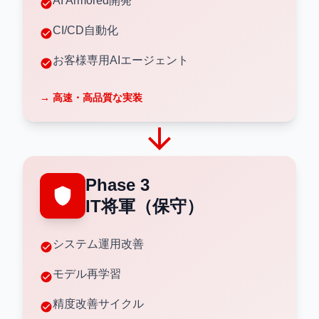
AI Armored開発
check_circle
CI/CD自動化
check_circle
お客様専用AIエージェント
check_circle
→ 高速・高品質な実装
arrow_forward
Phase 3
shield
IT将軍（保守）
システム運用改善
check_circle
モデル再学習
check_circle
精度改善サイクル
check_circle