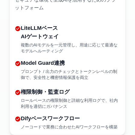
ットフォーム
LiteLLMベース
check_circle
AIゲートウェイ
複数のAIモデルを一元管理し、用途に応じて最適な
モデルへルーティング
Model Guard連携
check_circle
プロンプト / 出力のチェックとトークンレベルの制
御で、安全性と機密情報保護を両立
権限制御・監査ログ
check_circle
ロールベースの権限制御と詳細な利用ログで、社内
利用を適切にガバナンス
Difyベースワークフロー
check_circle
ノーコードで業務に合わせたAIワークフローを構築