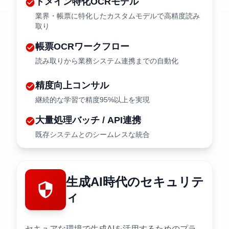
ドメイン特化OCRモデル
check_circle
業界・帳票に特化したカスタムモデルで高精度読み
取り
帳票OCRワークフロー
check_circle
読み取りから業務システム連携までの自動化
精度向上コンサル
check_circle
継続的な学習で精度95%以上を実現
大量処理バッチ / API連携
check_circle
既存システムとのシームレスな統合
生成AI時代の
セキュリテ
security
ィ
セキュアな環境で生成AIを活用するためのプラ