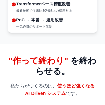
Transformerベース精度改善
check_circle
最新技術で従来比30%以上の精度向上
PoC → 本番 → 運用改善
check_circle
一気通貫のサポート体制
"作って終わり"
を終わ
らせる。
私たちがつくるのは、
使うほど強くなる
AI Driven システム
です。