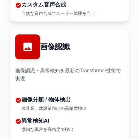
カスタム音声合成
check_circle
自然な音声合成でユーザー体験を向上
image
画像認識
画像認識・異常検知を最新のTransformer技術で
実現
画像分類 / 物体検出
check_circle
製造業、建設業向けの高精度検出
異常検知AI
check_circle
微細な異常を高精度で検出