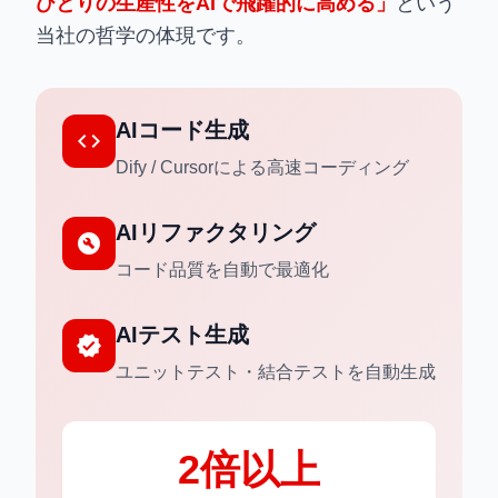
ひとりの生産性をAIで飛躍的に高める」
という
当社の哲学の体現です。
AIコード生成
code
Dify / Cursorによる高速コーディング
AIリファクタリング
build_circle
コード品質を自動で最適化
AIテスト生成
verified
ユニットテスト・結合テストを自動生成
2倍以上