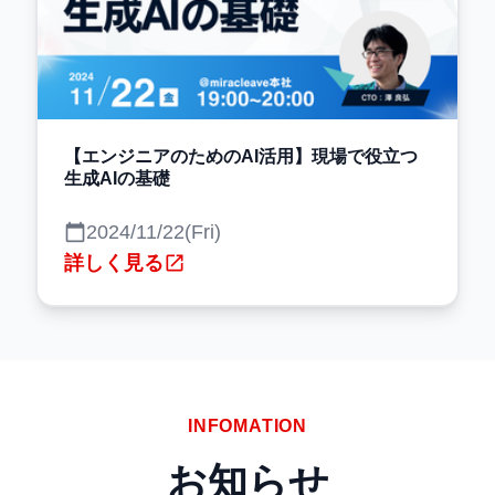
【エンジニアのためのAI活用】現場で役立つ
生成AIの基礎
calendar_today
2024/11/22(Fri)
詳しく見る
open_in_new
INFOMATION
お知らせ