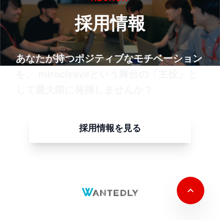
採用情報
あなたが持つポジティブなモチベーション
を、
miracleaveという舞台の「主役」と
して最大限に発揮しませんか？
採用情報を見る
miracleaveでは一緒に働く仲間を
募集中です。
keyboard_arrow_up
Wantedlyにて過去イベントや