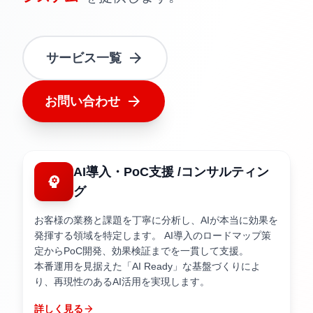
arrow_forward
サービス一覧
arrow_forward
お問い合わせ
AI導入・PoC支援 /
コンサルティン
psychology
グ
お客様の業務と課題を丁寧に分析し、AIが本当に効果を
発揮する領域を特定します。 AI導入のロードマップ策
定からPoC開発、効果検証までを一貫して支援。
本番運用を見据えた「AI Ready」な基盤づくりによ
り、再現性のあるAI活用を実現します。
詳しく見る
arrow_forward