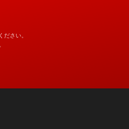
談ください。
。