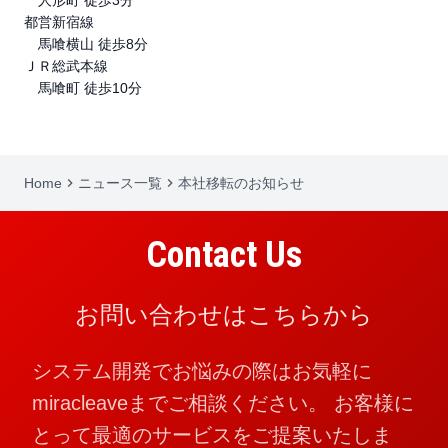
人形町 徒歩3分
都営新宿線
馬喰横山 徒歩8分
ＪＲ総武本線
馬喰町 徒歩10分
Home
keyboard_arrow_right
ニュース一覧
keyboard_arrow_right
本社移転のお知らせ
Contact Us
お問い合わせはこちらから
システム開発でお悩みの際はお気軽に
miracleaveまでご相談ください。
お客様に
とって最適のサービスをご提案いたしま