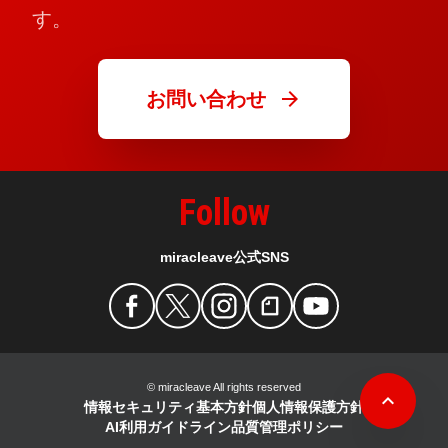
す。
arrow_forward
お問い合わせ
Follow
miracleave公式SNS
© miracleave All rights reserved
keyboard_arrow_up
情報セキュリティ基本方針
個人情報保護方針
AI利用ガイドライン
品質管理ポリシー